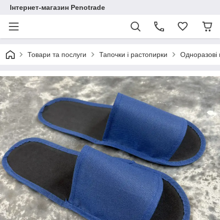
Інтернет-магазин Penotrade
Товари та послуги
Тапочки і растопирки
Одноразові к