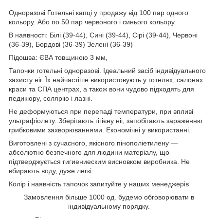
Одноразові Готельні капці у продажу від 100 пар одного
кольору. Або по 50 пар червоного і синього кольору.
В наявності: Білі (39-44), Сині (39-44), Сірі (39-44), Червоні
(36-39), Бордові (36-39) Зелені (36-39)
Підошва: ЄВА товщиною 3 мм,
Тапочки готельні одноразові. Ідеальний засіб індивідуального
захисту ніг. Їх найчастіше використовують у готелях, салонах
краси та СПА центрах, а також вони чудово підходять для
педикюру, солярію і лазні.
Не деформуються при перепаді температури, при впливі
ультрафіолету. Зберігають гігієну ніг, запобігають зараженню
грибковими захворюваннями. Економічні у використанні.
Виготовлені з сучасного, якісного пінополіетилену —
абсолютно безпечного для людини матеріалу, що
підтверджується гигиениеским висновком виробника. Не
вбирають воду, дуже легкі.
Колір і наявність тапочок запитуйте у наших менеджерів
Замовлення більше 1000 од. будемо обговорювати в
індивідуальному порядку.