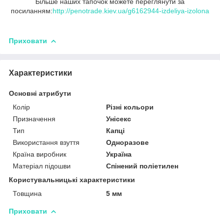
Більше наших тапочок можете переглянути за
посиланням:
http://penotrade.kiev.ua/g6162944-izdeliya-izolona
Приховати
Характеристики
Основні атрибути
Колір
Різні кольори
Призначення
Унісекс
Тип
Капці
Використання взуття
Одноразове
Країна виробник
Україна
Матеріал підошви
Спінений поліетилен
Користувальницькі характеристики
Товщина
5 мм
Приховати