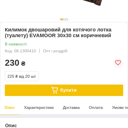
Килимок двошаровий для котячого лотка
(туалету) EVAMOOR 30х30 см коричневий
В наявності
Код: 08-1300410
Опт і роздріб
230
₴
225 ₴
від 20 шт.
Купити
Опис
Характеристики
Доставка
Оплата
Умови п
Опис