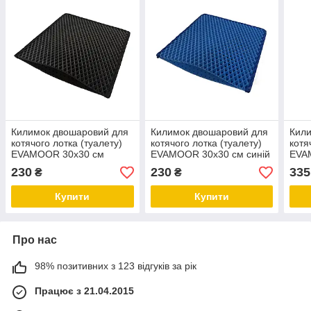
Килимок двошаровий для
Килимок двошаровий для
Кили
котячого лотка (туалету)
котячого лотка (туалету)
котя
EVAMOOR 30х30 см
EVAMOOR 30х30 см синій
EVA
чорний
беж
230
230
335
₴
₴
Купити
Купити
Про нас
98% позитивних з 123 відгуків за рік
Працює з 21.04.2015