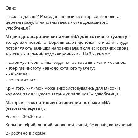
Опис
Пісок на дивані? Розкидані по всій квартирі силіконові та
деревні гранули наповнювача з лотка домашнього
улюбленця?
Міцний
двошаровий килимок ЕВА для котячого туалету
-
то, що вам потрібно. Верхній шар підстилки - сітчастий, куди
потрапляють залишки наповнювача після всіх котячих справ,
а нижній - щільний водонепроникний. Цей килимок:
- затримує пісок та інші види наповнювачів з котячих лапок;
- зберігає чистоту навколо котячого туалету;
- не ковзає;
- легко миється.
Крім того, килимок може використовуватись для мисок із
кормом, так як чудово затримує залишки їжі улюбленців.
Матеріал -
екологічний і безпечний полімер ЕВА
(етилвінілацетат).
Розмір - 30x30 см.
Кольори: сірий, чорний, червоний, синій, бежевий, коричневий
Вироблено в Україні