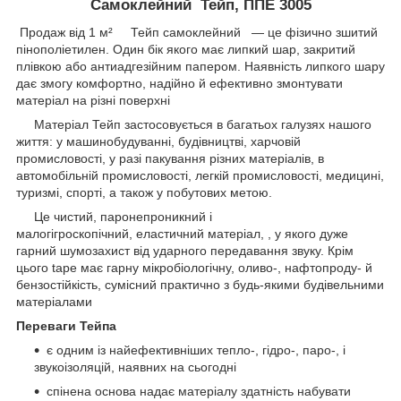
Самоклейний Тейп, ППЕ 3005
Продаж від 1 м² Тейп самоклейний — це фізично зшитий
пінополіетилен. Один бік якого має липкий шар, закритий
плівкою або антиадгезійним папером. Наявність липкого шару
дає змогу комфортно, надійно й ефективно змонтувати
матеріал на різні поверхні
Матеріал Тейп застосовується в багатьох галузях нашого
життя: у машинобудуванні, будівництві, харчовій
промисловості, у разі пакування різних матеріалів, в
автомобільній промисловості, легкій промисловості, медицині,
туризмі, спорті, а також у побутових метою.
Це чистий, паронепроникний і
малогігроскопічний, еластичний матеріал, , у якого дуже
гарний шумозахист від ударного передавання звуку. Крім
цього tаpe має гарну мікробіологічну, оливо-, нафтопроду- й
бензостійкість, сумісний практично з будь-якими будівельними
матеріалами
Переваги Тейпа
є одним із найефективніших тепло-, гідро-, паро-, і
звукоізоляцій, наявних на сьогодні
спінена основа надає матеріалу здатність набувати