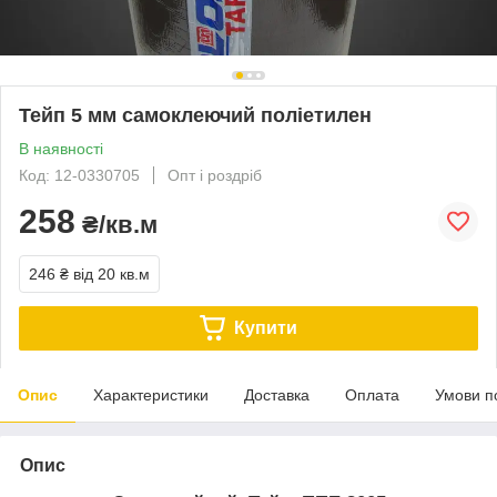
Тейп 5 мм самоклеючий поліетилен
В наявності
Код: 12-0330705
Опт і роздріб
258
₴/кв.м
246 ₴
від 20 кв.м
Купити
Опис
Характеристики
Доставка
Оплата
Умови п
Опис