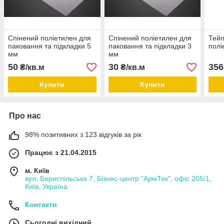
Спінений поліетилен для
Спінений поліетилен для
Тейп
паковання та підкладки 5
паковання та підкладки 3
полі
мм
мм
50
30
356
₴/кв.м
₴/кв.м
Купити
Купити
Про нас
98% позитивних з 123 відгуків за рік
Працює з 21.04.2015
м. Київ
вул. Бориспільська 7, Бізнес-центр "АрмТек", офіс 205/1,
Київ, Україна
Контакти
Сьогодні вихідний