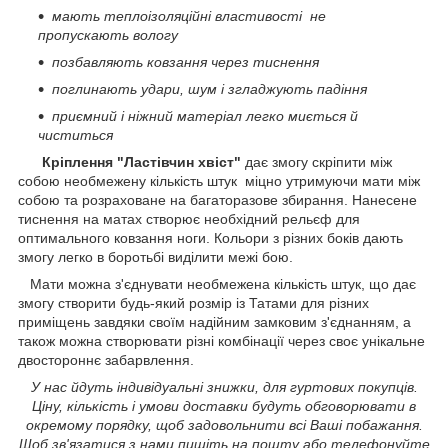
мають теплоізоляційні властивості не
пропускають вологу
позбавляють ковзання через тиснення
поглинають удари, шум і згладжують падіння
приємний і ніжний матеріал легко миється й
чиститься
Кріплення "Ластівчин хвіст"
дає змогу скріпити між
собою необмежену кількість штук міцно утримуючи мати між
собою та розраховане на багаторазове збирання. Нанесене
тиснення на матах створює необхідний рельєф для
оптимального ковзання ноги. Кольори з різних боків дають
змогу легко в боротьбі виділити межі бою.
Мати можна з'єднувати необмежена кількість штук, що дає
змогу створити будь-який розмір із Татами для різних
приміщень завдяки своїм надійним замковим з'єднанням, а
також можна створювати різні комбінації через своє унікальне
двостороннє забарвлення.
У нас йдуть індивідуальні знижки, для гуртових покупців.
Ціну, кількість і умови доставки будуть обговорювати в
окремому порядку, щоб задовольнити всі Ваші побажання.
Щоб зв'язатися з нами пишіть на пошту або телефонуйте