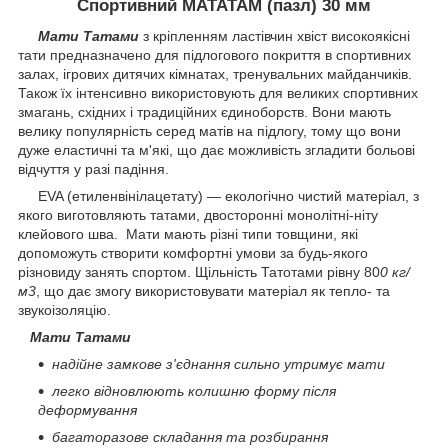
Спортивний МАТАТАМ (пазл) 30 мм
Мати Татами
з кріпленням ластівчин хвіст високоякісні
тати предназначено для підлогового покриття в спортивних
залах, ігрових дитячих кімнатах, тренувальних майданчиків.
Також їх інтенсивно використовують для великих спортивних
змагань, східних і традиційних єдиноборств. Вони мають
велику популярність серед матів на підлогу, тому що вони
дуже еластичні та м'які, що дає можливість згладити больові
відчуття у разі падіння.
EVA (етиленвінілацетату) — екологічно чистий матеріал, з
якого виготовляють татами, двосторонні монолітні-ніту
клейового шва. Мати мають різні типи товщини, які
допоможуть створити комфортні умови за будь-якого
різновиду занять спортом. Щільність Татотами рівну 80
0 кг/
м3
, що дає змогу використовувати матеріал як тепло- та
звукоізоляцію.
Мати Татами
надійне замкове з'єднання сильно утримує мати
легко відновлюють колишню форму після
деформування
багаторазове складання та розбирання