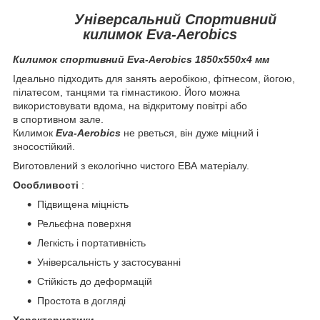
Універсальний
Спортивний
килимок Eva-Aerobics
Килимок спортивний Eva-
Aerobics
1850х550х4 мм
Ідеально підходить для занять аеробікою, фітнесом, йогою,
пілатесом, танцями та гімнастикою. Його можна
використовувати вдома, на відкритому повітрі або
в спортивном зале.
Килимок
Eva-Aerobics
не рветься, він дуже міцний і
зносостійкий.
Виготовлений з екологічно чистого ЕВА матеріалу.
Особливості
:
Підвищена міцність
Рельєфна поверхня
Легкість і портативність
Універсальність у застосуванні
Стійкість до деформацій
Простота в догляді