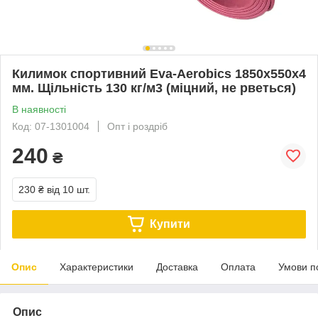
Килимок спортивний Eva-Aerobics 1850х550х4
мм. Щільність 130 кг/м3 (міцний, не рветься)
В наявності
Код: 07-1301004
Опт і роздріб
240
₴
230 ₴
від 10 шт.
Купити
Опис
Характеристики
Доставка
Оплата
Умови п
Опис