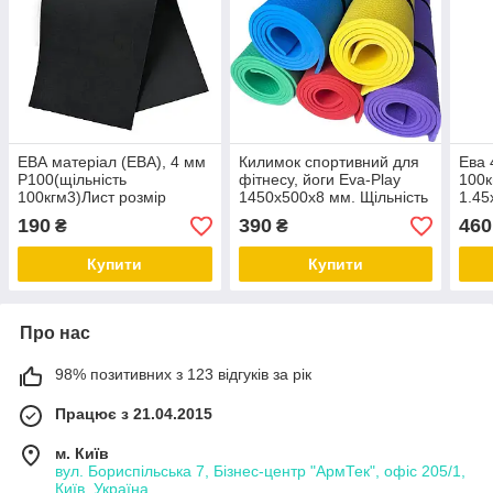
ЕВА матеріал (ЕВА), 4 мм
Килимок спортивний для
Ева 
P100(щільність
фітнесу, йоги Eva-Play
100к
100кгм3)Лист розмір
1450х500х8 мм. Щільність
1.45
0.5х1.5 м (0,75 м2).
100 кг/м3 (міцний, не
Eva 
190
390
460
₴
₴
Етиленвінілацетат. Eva
рветься)
Foam
Купити
Купити
Про нас
98% позитивних з 123 відгуків за рік
Працює з 21.04.2015
м. Київ
вул. Бориспільська 7, Бізнес-центр "АрмТек", офіс 205/1,
Київ, Україна