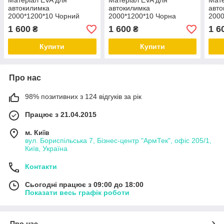
Матеріал EVA для
Матеріал EVA для
Мате
автокилимка
автокилимка
авто
2000*1200*10 Чорний
2000*1200*10 Чорна
2000
ромб
рівностороння сота
1 600
1 600
1 6
₴
₴
Купити
Купити
Про нас
98% позитивних з 124 відгуків за рік
Працює з 21.04.2015
м. Київ
вул. Бориспільська 7, Бізнес-центр "АрмТек", офіс 205/1,
Київ, Україна
Контакти
Сьогодні працює з 09:00 до 18:00
Показати весь графік роботи
Про нас