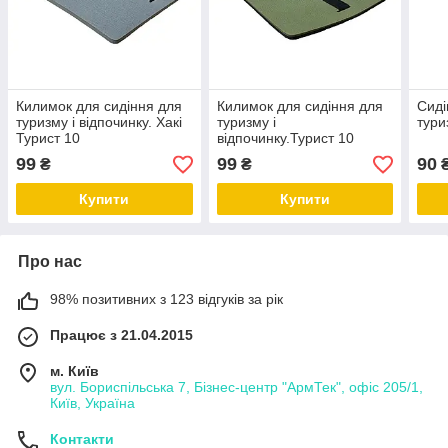
Килимок для сидіння для
Килимок для сидіння для
Сиді
туризму і відпочинку. Хакі
туризму і
тури
Турист 10
відпочинку.Турист 10
99
99
90
₴
₴
Купити
Купити
Про нас
98% позитивних з 123 відгуків за рік
Працює з 21.04.2015
м. Київ
вул. Бориспільська 7, Бізнес-центр "АрмТек", офіс 205/1,
Київ, Україна
Контакти