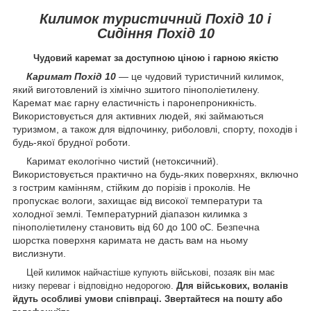
Килимок туристичний Похід 10 і
Сидіння Похід 10
Чудовий каремат за доступною ціною і гарною якістю
Каримат Похід 10
— це чудовий туристичний килимок,
який виготовлений із хімічно зшитого пінополіетилену.
Каремат має гарну еластичність і паронепроникність.
Використовується для активних людей, які займаються
туризмом, а також для відпочинку, риболовлі, спорту, походів і
будь-якої брудної роботи.
Каримат екологічно чистий (нетоксичний).
Використовується практично на будь-яких поверхнях, включно
з гострим камінням, стійким до порізів і проколів. Не
пропускає вологи, захищає від високої температури та
холодної землі. Температурний діапазон килимка з
пінополіетилену становить від 60 до 100
Безпечна
oС
.
шорстка поверхня каримата не дасть вам на ньому
вислизнути.
Цей килимок найчастіше купують військові, позаяк він має
низку переваг і відповідно недорогою.
Для військових, воланів
йдуть особливі умови співпраці. Звертайтеся на пошту або