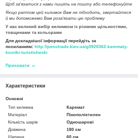
Щоб зв'язатися з нами пишіть на пошту або телефонуйте
Якщо раптом цей килимок Вам не підходить, звертайтеся
й ми допоможемо Вам розв'язати цю проблему
У нас великий вибір килимком із різними щільностями,
товщинами та кольорами
Для докладнішої інформації перейдіть за
посиланням:
http://penotrade.kiev.ua/g5920362-karematy-
kovriki-turisticheski
Приховати
Характеристики
Основні
Тип килимка
Каремат
Матеріал
Пінополіетилен
Кількість шарів
Одношарові
Довжина
180 см
Ширина
60 см