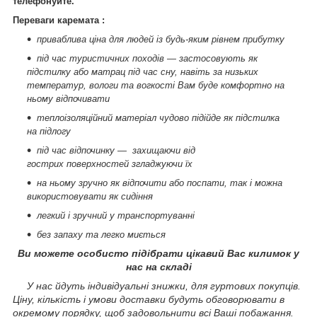
телефонуйте.
Переваги каремата :
приваблива ціна для людей із будь-яким рівнем прибутку
під час туристичних походів — застосовують як
підстилку або матрац під час сну, навіть за низьких
температур, вологи та вогкості Вам буде комфортно на
ньому відпочивати
теплоізоляційний матеріал чудово підійде як підстилка
на підлогу
під час відпочинку — захищаючи від
гострих
поверхностей
згладжуючи їх
на ньому зручно як відпочити або поспати, так і можна
використовувати як сидіння
легкий і зручний у транспортуванні
без запаху та легко миється
Ви можете особисто підібрати цікавий Вас килимок у
нас на складі
У нас йдуть індивідуальні знижки
, для гуртових покупців.
Ціну, кількість і умови доставки будуть обговорювати в
окремому порядку, щоб задовольнити всі Ваші побажання.